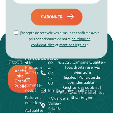
S'ABONNER
J'accepte de recevoir vos e-mails et confirme avoir
pris connaissance de notre
politique de
confidentialité
et
mentions légales
.
Plan du
Contact
© 2025 Camping Qualité –
site
02
Tous droits réservés
Pourquoi
40
Accès
|
Mentions
adhérer ?
82
site
légales
|
Politique de
57
Qui
Grand
confidentialité
|
63
sommes-
Public
Gestion des cookies
|
nous ?
info@campingqualite.com
Réalisation site internet :
Strat Engine
Foire aux
7 Quai de la
questions
Vallée -
44340
Actualités