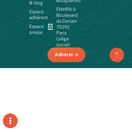
Bouguenais
& blog
FNHPA 9
Espace
Boulevard
adhérent
de Denain
Espace
75010
presse
Paris
(siège
social)
Adhérer