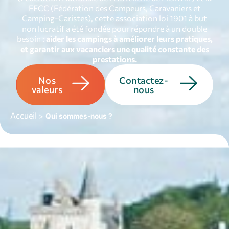
FFCC (Fédération des Campeurs, Caravaniers et
Camping-Caristes), cette association loi 1901 à but
non lucratif a été fondée pour répondre à un double
besoin :
aider les campings à améliorer leurs pratiques,
et garantir aux vacanciers une qualité constante des
prestations.
Nos
Contactez-
valeurs
nous
Accueil
>
Qui sommes-nous ?