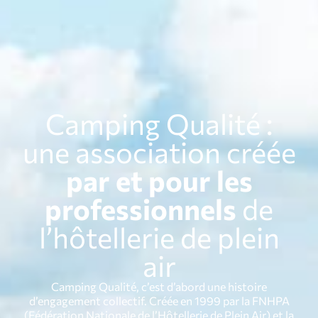
Contact
Adhérer
Adhérents
Camping Qualité :
une association créée
par et pour les
professionnels
de
l’hôtellerie de plein
air
Camping Qualité, c’est d’abord une histoire
d’engagement collectif. Créée en 1999 par la FNHPA
(Fédération Nationale de l’Hôtellerie de Plein Air) et la