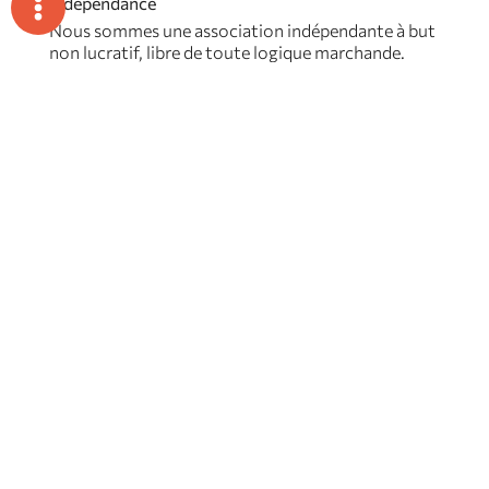
Indépendance
Nous sommes une association indépendante à but
non lucratif, libre de toute logique marchande.
Écoute et bienveillance
Nous accompagnons, sans contraindre.
Impact concret
Chaque action vise à améliorer votre quotidien, vos
performances et l’expérience de vos vacanciers.