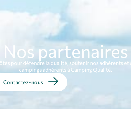
Pourquoi adhérer ?
C
Qui sommes-nous ?
FAQ
Actualités & Blog
Nos partenaires
tés pour défendre la qualité, soutenir nos adhérents et 
campings adhérents à Camping Qualité.
Contactez-nous